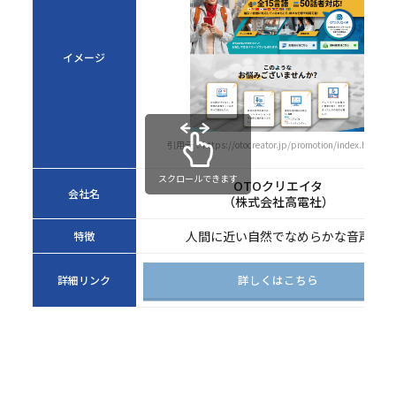
イメージ
引用元：https://otocreator.jp/promotion/index.html
スクロールできます
OTOクリエイタ
会社名
（株式会社高電社）
人間に近い自然でなめらかな音声
特徴
詳しくはこちら
詳細リンク