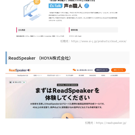
引用元：https://www.ai-j.jp/products/cloud_voice/
ReadSpeaker （HOYA株式会社）
引用元：https://readspeaker.jp/