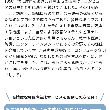
1950年代に産声をあげた音声生成の技術は、コンピュー
タの誕生とともに進化を続けてきました。その仕組み
は、言語解析、韻律情報の生成、音声波形の構築といっ
た複雑なプロセスで成り立っており、多様な場面で応用
されています。入力されたテキストを自然な音声に変換
する機能により、言葉による応答システムや動画ナレー
ションといった日常的な利用はもちろん、教育や医療、
防災、エンターテインメントなど多くの分野でその価値
を発揮しています。AI音声生成技術は、コンピュータ黎明
期から開発を続け、わたしたちの日常生活を便利に、豊
かにしてきました。これからもさらなる改良がくわえら
れ、幅広い分野でより便利かつ効率的に活用されること
でしょう。
高精度なAI音声生成サービスをお探しの方必見！
多言語自動翻訳/音声生成が可能なAI音声