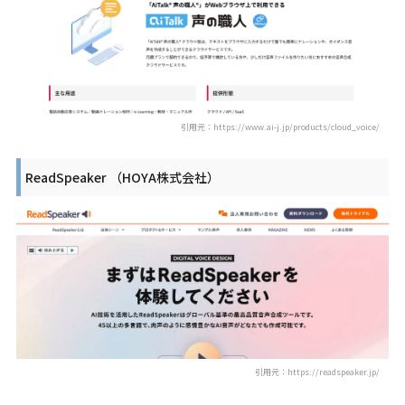
引用元：https://www.ai-j.jp/products/cloud_voice/
ReadSpeaker （HOYA株式会社）
引用元：https://readspeaker.jp/