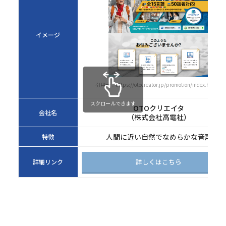
イメージ
引用元：https://otocreator.jp/promotion/index.html
スクロールできます
OTOクリエイタ
会社名
（株式会社高電社）
人間に近い自然でなめらかな音声
特徴
詳しくはこちら
詳細リンク