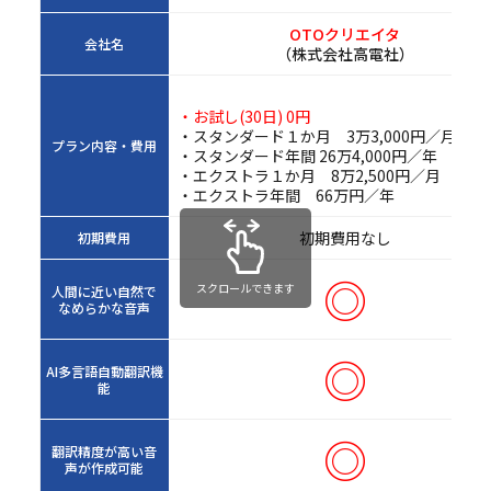
OTOクリエイタ
会社名
（株式会社高電社）
・お試し(30日) 0円
・スタンダード１か月 3万3,000円／月
プラン内容・費用
・スタンダード年間 26万4,000円／年
・エクストラ１か月 8万2,500円／月
・エクストラ年間 66万円／年
初期費用なし
初期費用
◎
スクロールできます
人間に近い自然で
なめらかな音声
◎
AI多言語自動翻訳機
能
◎
翻訳精度が高い音
声が作成可能